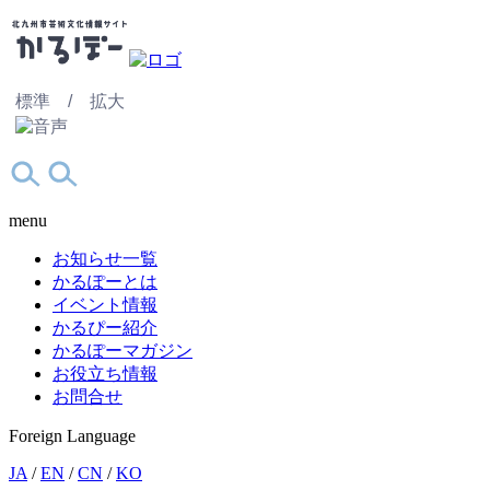
標準 /
拡大
menu
お知らせ一覧
かるぽーとは
イベント情報
かるぴー紹介
かるぽーマガジン
お役立ち情報
お問合せ
Foreign Language
JA
/
EN
/
CN
/
KO