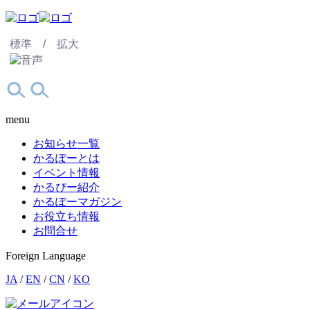
標準 /
拡大
menu
お知らせ一覧
かるぽーとは
イベント情報
かるぴー紹介
かるぽーマガジン
お役立ち情報
お問合せ
Foreign Language
JA
/
EN
/
CN
/
KO