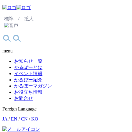
標準 /
拡大
menu
お知らせ一覧
かるぽーとは
イベント情報
かるぴー紹介
かるぽーマガジン
お役立ち情報
お問合せ
Foreign Language
JA
/
EN
/
CN
/
KO