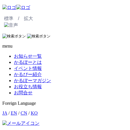
標準 /
拡大
menu
お知らせ一覧
かるぽーとは
イベント情報
かるぴー紹介
かるぽーマガジン
お役立ち情報
お問合せ
Foreign Language
JA
/
EN
/
CN
/
KO