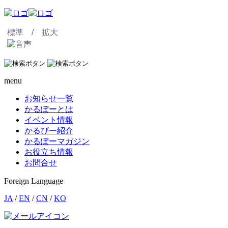
標準 /
拡大
menu
お知らせ一覧
かるぽーとは
イベント情報
かるぴー紹介
かるぽーマガジン
お役立ち情報
お問合せ
Foreign Language
JA
/
EN
/
CN
/
KO