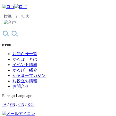
標準 /
拡大
menu
お知らせ一覧
かるぽーとは
イベント情報
かるぴー紹介
かるぽーマガジン
お役立ち情報
お問合せ
Foreign Language
JA
/
EN
/
CN
/
KO