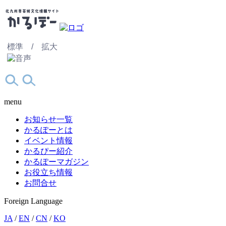
標準 /
拡大
menu
お知らせ一覧
かるぽーとは
イベント情報
かるぴー紹介
かるぽーマガジン
お役立ち情報
お問合せ
Foreign Language
JA
/
EN
/
CN
/
KO