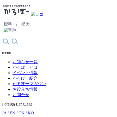
標準 /
拡大
menu
お知らせ一覧
かるぽーとは
イベント情報
かるぴー紹介
かるぽーマガジン
お役立ち情報
お問合せ
Foreign Language
JA
/
EN
/
CN
/
KO