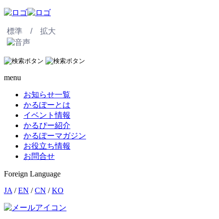
標準 /
拡大
menu
お知らせ一覧
かるぽーとは
イベント情報
かるぴー紹介
かるぽーマガジン
お役立ち情報
お問合せ
Foreign Language
JA
/
EN
/
CN
/
KO