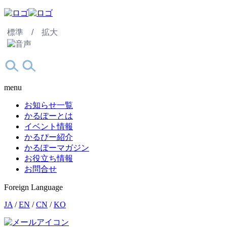
標準 /
拡大
menu
お知らせ一覧
かるぽーとは
イベント情報
かるぴー紹介
かるぽーマガジン
お役立ち情報
お問合せ
Foreign Language
JA
/
EN
/
CN
/
KO