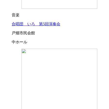
音楽
合唱団 いろ 第5回演奏会
戸畑市民会館
中ホール