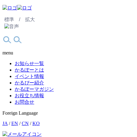
標準 /
拡大
menu
お知らせ一覧
かるぽーとは
イベント情報
かるぴー紹介
かるぽーマガジン
お役立ち情報
お問合せ
Foreign Language
JA
/
EN
/
CN
/
KO