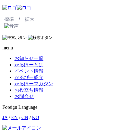
標準 /
拡大
menu
お知らせ一覧
かるぽーとは
イベント情報
かるぴー紹介
かるぽーマガジン
お役立ち情報
お問合せ
Foreign Language
JA
/
EN
/
CN
/
KO