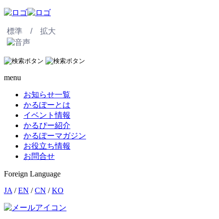
標準 /
拡大
menu
お知らせ一覧
かるぽーとは
イベント情報
かるぴー紹介
かるぽーマガジン
お役立ち情報
お問合せ
Foreign Language
JA
/
EN
/
CN
/
KO