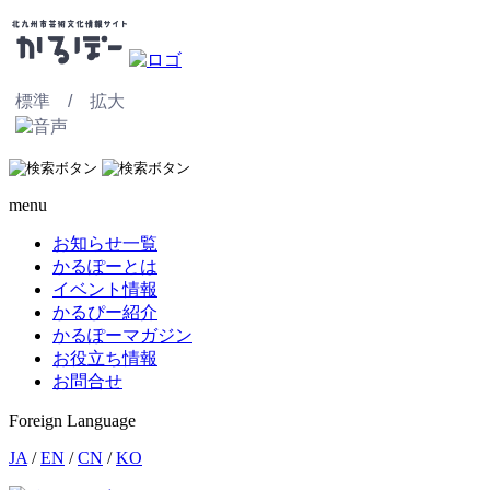
標準 /
拡大
menu
お知らせ一覧
かるぽーとは
イベント情報
かるぴー紹介
かるぽーマガジン
お役立ち情報
お問合せ
Foreign Language
JA
/
EN
/
CN
/
KO