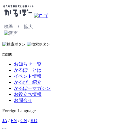
標準 /
拡大
menu
お知らせ一覧
かるぽーとは
イベント情報
かるぴー紹介
かるぽーマガジン
お役立ち情報
お問合せ
Foreign Language
JA
/
EN
/
CN
/
KO