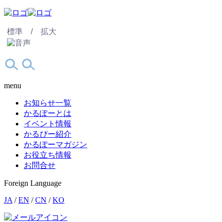
標準 /
拡大
menu
お知らせ一覧
かるぽーとは
イベント情報
かるぴー紹介
かるぽーマガジン
お役立ち情報
お問合せ
Foreign Language
JA
/
EN
/
CN
/
KO