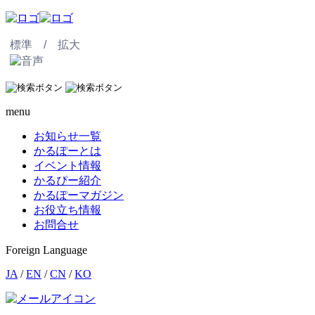
標準 /
拡大
menu
お知らせ一覧
かるぽーとは
イベント情報
かるぴー紹介
かるぽーマガジン
お役立ち情報
お問合せ
Foreign Language
JA
/
EN
/
CN
/
KO