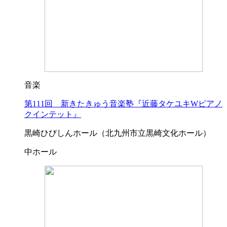
音楽
第111回 新きたきゅう音楽塾『近藤タケユキWピアノ
クインテット』
黒崎ひびしんホール（北九州市立黒崎文化ホール）
中ホール