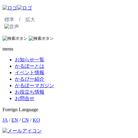
標準 /
拡大
menu
お知らせ一覧
かるぽーとは
イベント情報
かるぴー紹介
かるぽーマガジン
お役立ち情報
お問合せ
Foreign Language
JA
/
EN
/
CN
/
KO