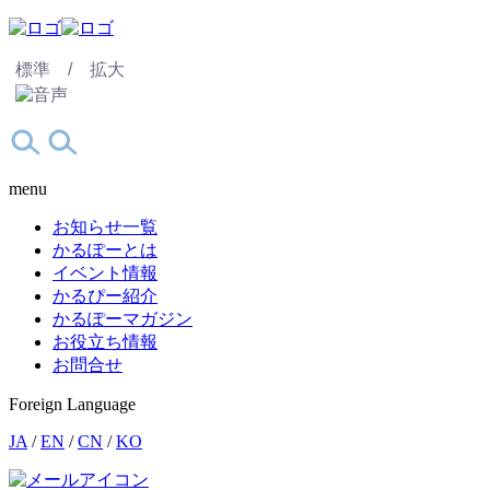
標準 /
拡大
menu
お知らせ一覧
かるぽーとは
イベント情報
かるぴー紹介
かるぽーマガジン
お役立ち情報
お問合せ
Foreign Language
JA
/
EN
/
CN
/
KO