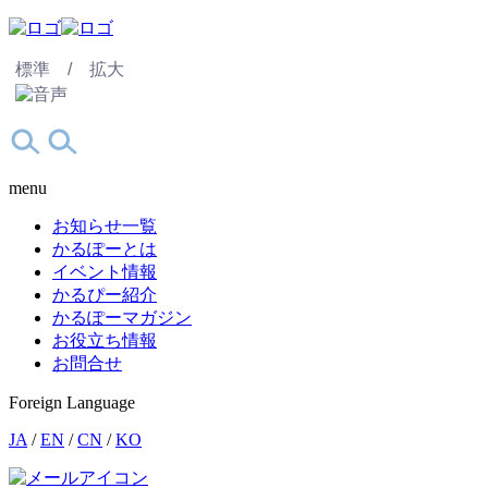
標準 /
拡大
menu
お知らせ一覧
かるぽーとは
イベント情報
かるぴー紹介
かるぽーマガジン
お役立ち情報
お問合せ
Foreign Language
JA
/
EN
/
CN
/
KO