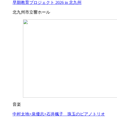
早期教育プロジェクト 2026 in 北九州
北九州市立響ホール
音楽
中村太地×泉優志×石井楓子 珠玉のピアノトリオ