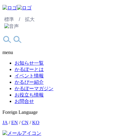
標準 /
拡大
menu
お知らせ一覧
かるぽーとは
イベント情報
かるぴー紹介
かるぽーマガジン
お役立ち情報
お問合せ
Foreign Language
JA
/
EN
/
CN
/
KO