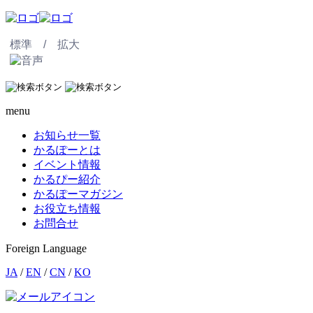
標準 /
拡大
menu
お知らせ一覧
かるぽーとは
イベント情報
かるぴー紹介
かるぽーマガジン
お役立ち情報
お問合せ
Foreign Language
JA
/
EN
/
CN
/
KO