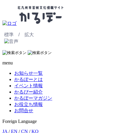
標準 /
拡大
menu
お知らせ一覧
かるぽーとは
イベント情報
かるぴー紹介
かるぽーマガジン
お役立ち情報
お問合せ
Foreign Language
JA
/
EN
/
CN
/
KO