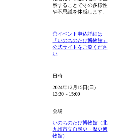
察することでその多様性
や不思議を体感します。
◎イベント申込詳細は
「
いのちのたび博物館」
公式サイトをご覧くださ
い
日時
2024年12月15日(日)
13:30～15:00
会場
いのちのたび博物館（北
九州市立自然史・歴史博
物館）