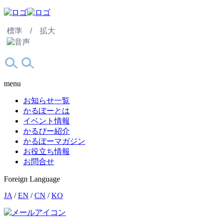
標準 /
拡大
menu
お知らせ一覧
かるぽーとは
イベント情報
かるぴー紹介
かるぽーマガジン
お役立ち情報
お問合せ
Foreign Language
JA
/
EN
/
CN
/
KO