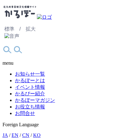
標準 /
拡大
menu
お知らせ一覧
かるぽーとは
イベント情報
かるぴー紹介
かるぽーマガジン
お役立ち情報
お問合せ
Foreign Language
JA
/
EN
/
CN
/
KO