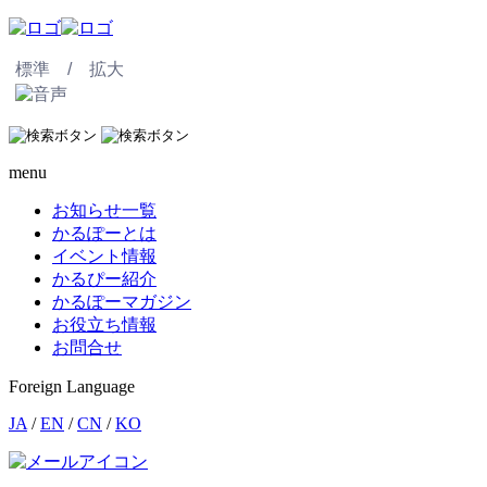
標準 /
拡大
menu
お知らせ一覧
かるぽーとは
イベント情報
かるぴー紹介
かるぽーマガジン
お役立ち情報
お問合せ
Foreign Language
JA
/
EN
/
CN
/
KO