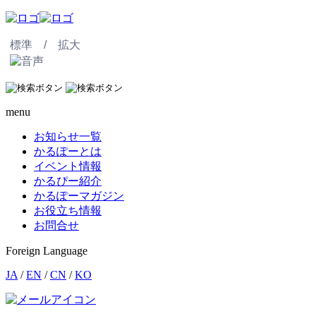
標準 /
拡大
menu
お知らせ一覧
かるぽーとは
イベント情報
かるぴー紹介
かるぽーマガジン
お役立ち情報
お問合せ
Foreign Language
JA
/
EN
/
CN
/
KO