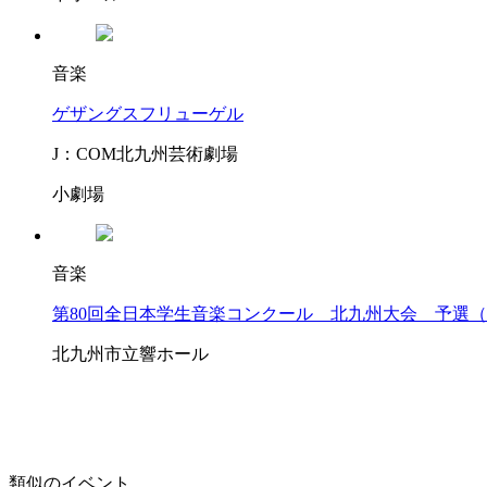
音楽
ゲザングスフリューゲル
J：COM北九州芸術劇場
小劇場
音楽
第80回全日本学生音楽コンクール 北九州大会 予選
北九州市立響ホール
類似のイベント