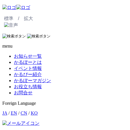
標準 /
拡大
menu
お知らせ一覧
かるぽーとは
イベント情報
かるぴー紹介
かるぽーマガジン
お役立ち情報
お問合せ
Foreign Language
JA
/
EN
/
CN
/
KO