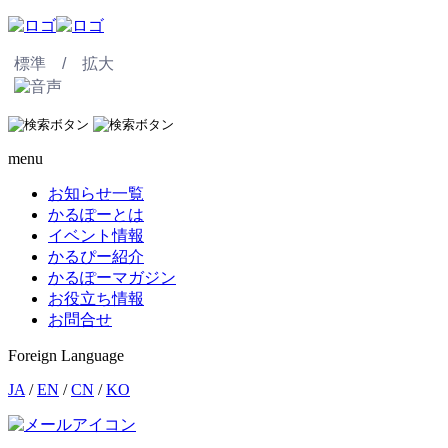
標準 /
拡大
menu
お知らせ一覧
かるぽーとは
イベント情報
かるぴー紹介
かるぽーマガジン
お役立ち情報
お問合せ
Foreign Language
JA
/
EN
/
CN
/
KO