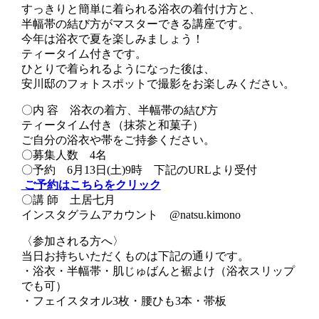
すっきりと簡単に着られる浴衣の着付け方と、
半幅帯の結び方がマスターできる講座です。
今年は浴衣で夏を楽しみましょう！
ティータイム付きです。
ひとりで着られるようになった後は、
安川邸のフォトスポットで撮影をお楽しみください。
〇内 容 浴衣の着方、半幅帯の結び方
ティータイム付き（抹茶と和菓子）
ご自分の浴衣や帯をご持参ください。
〇募集人数 4名
〇予約 6月13日(土)9時 下記のURLより受付
ご予約はこちらをクリック
〇講 師 土居七月
インスタグラムアカウント @natsu.kimono
〈参加される方へ〉
当日お持ちいただくものは下記の通りです。
・浴衣・半幅帯・肌じゅばんと裾よけ（浴衣スリップ
でも可）
・フェイスタオル3枚・腰ひも3本・帯板