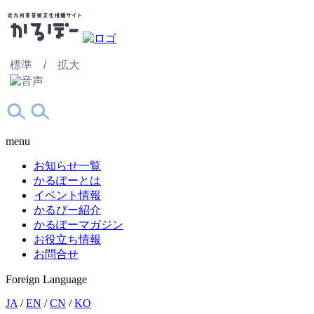
標準 /
拡大
menu
お知らせ一覧
かるぽーとは
イベント情報
かるぴー紹介
かるぽーマガジン
お役立ち情報
お問合せ
Foreign Language
JA
/
EN
/
CN
/
KO