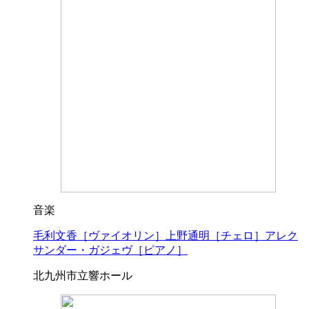
音楽
毛利文香［ヴァイオリン］上野通明［チェロ］アレク
サンダー・ガジェヴ［ピアノ］
北九州市立響ホール