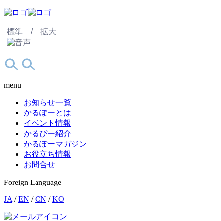
標準 /
拡大
menu
お知らせ一覧
かるぽーとは
イベント情報
かるぴー紹介
かるぽーマガジン
お役立ち情報
お問合せ
Foreign Language
JA
/
EN
/
CN
/
KO