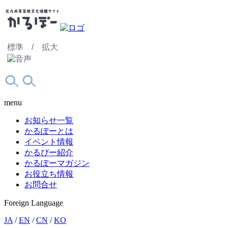
標準 /
拡大
menu
お知らせ一覧
かるぽーとは
イベント情報
かるぴー紹介
かるぽーマガジン
お役立ち情報
お問合せ
Foreign Language
JA
/
EN
/
CN
/
KO