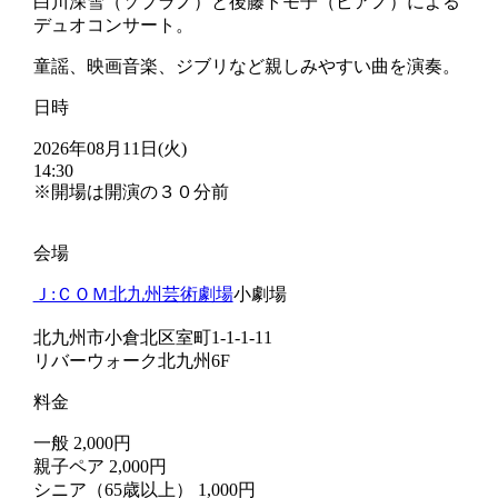
白川深雪（ソプラノ）と後藤トモ子（ピアノ）による
デュオコンサート。
童謡、映画音楽、ジブリなど親しみやすい曲を演奏。
日時
2026年08月11日(火)
14:30
※開場は開演の３０分前
会場
Ｊ:ＣＯＭ北九州芸術劇場
小劇場
北九州市小倉北区室町1-1-1-11
リバーウォーク北九州6F
料金
一般 2,000円
親子ペア 2,000円
シニア（65歳以上） 1,000円