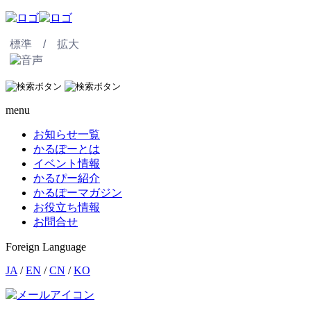
標準 /
拡大
menu
お知らせ一覧
かるぽーとは
イベント情報
かるぴー紹介
かるぽーマガジン
お役立ち情報
お問合せ
Foreign Language
JA
/
EN
/
CN
/
KO