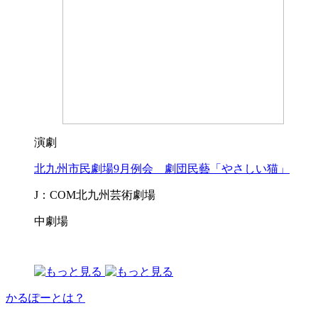
演劇
北九州市民劇場9月例会 劇団民藝「やさしい猫」
J：COM北九州芸術劇場
中劇場
かるぽーとは？