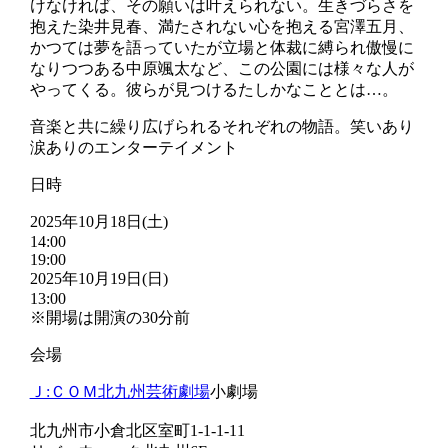
けなければ、その願いは叶えられない。生きづらさを
抱えた染井見春、満たされない心を抱える宮澤五月、
かつては夢を語っていたが立場と体裁に縛られ傲慢に
なりつつある中原颯太など、この公園には様々な人が
やってくる。彼らが見つけるたしかなこととは…。
音楽と共に繰り広げられるそれぞれの物語。笑いあり
涙ありのエンターテイメント
日時
2025年10月18日(土)
14:00
19:00
2025年10月19日(日)
13:00
※開場は開演の30分前
会場
Ｊ:ＣＯＭ北九州芸術劇場
小劇場
北九州市小倉北区室町1-1-1-11